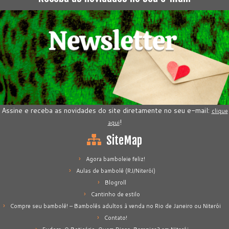
Assine e receba as novidades do site diretamente no seu e-mail:
clique
!
aqui
SiteMap
Agora bamboleie feliz!
Aulas de bambolê (RJ/Niterói)
Blogroll
Cantinho de estilo
Compre seu bambolê! – Bambolês adultos à venda no Rio de Janeiro ou Niterói
Contato!