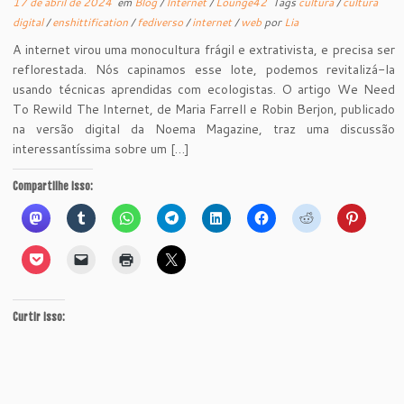
17 de abril de 2024
em
Blog
/
Internet
/
Lounge42
Tags
cultura
/
cultura
digital
/
enshittification
/
fediverso
/
internet
/
web
por
Lia
A internet virou uma monocultura frágil e extrativista, e precisa ser
reflorestada. Nós capinamos esse lote, podemos revitalizá-la
usando técnicas aprendidas com ecologistas. O artigo We Need
To Rewild The Internet, de Maria Farrell e Robin Berjon, publicado
na versão digital da Noema Magazine, traz uma discussão
interessantíssima sobre um […]
Compartilhe isso:
Curtir isso: