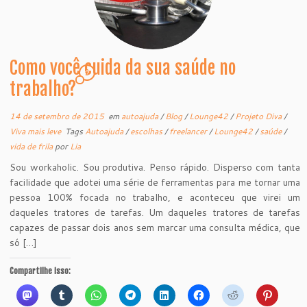
Como você cuida da sua saúde no
2
trabalho?
14 de setembro de 2015
em
autoajuda
/
Blog
/
Lounge42
/
Projeto Diva
/
Viva mais leve
Tags
Autoajuda
/
escolhas
/
freelancer
/
Lounge42
/
saúde
/
vida de frila
por
Lia
Sou workaholic. Sou produtiva. Penso rápido. Disperso com tanta
facilidade que adotei uma série de ferramentas para me tornar uma
pessoa 100% focada no trabalho, e aconteceu que virei um
daqueles tratores de tarefas. Um daqueles tratores de tarefas
capazes de passar dois anos sem marcar uma consulta médica, que
só […]
Compartilhe isso: