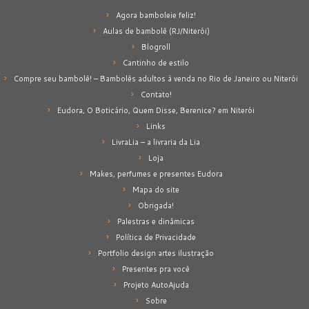
Agora bamboleie feliz!
Aulas de bambolê (RJ/Niterói)
Blogroll
Cantinho de estilo
Compre seu bambolê! – Bambolês adultos à venda no Rio de Janeiro ou Niterói
Contato!
Eudora, O Boticário, Quem Disse, Berenice? em Niterói
Links
LivraLia – a livraria da Lia
Loja
Makes, perfumes e presentes Eudora
Mapa do site
Obrigada!
Palestras e dinâmicas
Política de Privacidade
Portfolio design artes ilustração
Presentes pra você
Projeto AutoAjuda
Sobre