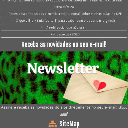
A internet morta chegou ao Reddit; acervos culturais na internet; e O Grande
Circo Místico
Redes descentralizadas e memória institucional: sobre minhas aulas na UFF
O que a Björk faria (parte 3) para acabar com o poder das big tech
A rede social que não era
Retrospectiva 2025
Receba as novidades no seu e-mail!
Assine e receba as novidades do site diretamente no seu e-mail:
clique
!
aqui
SiteMap