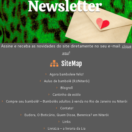
Assine e receba as novidades do site diretamente no seu e-mail:
clique
!
aqui
SiteMap
Agora bamboleie feliz!
Aulas de bambolê (RJ/Niterói)
Blogroll
Cantinho de estilo
Compre seu bambolê! – Bambolês adultos à venda no Rio de Janeiro ou Niterói
Contato!
Eudora, O Boticário, Quem Disse, Berenice? em Niterói
Links
LivraLia – a livraria da Lia