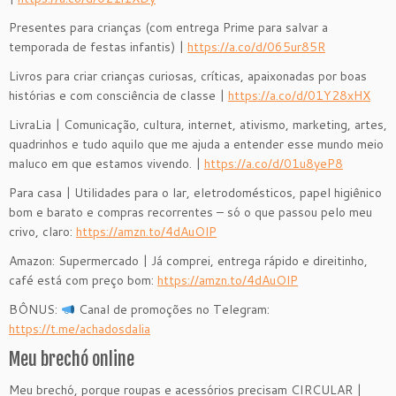
Presentes para crianças (com entrega Prime para salvar a
temporada de festas infantis) |
https://a.co/d/065ur85R
Livros para criar crianças curiosas, críticas, apaixonadas por boas
histórias e com consciência de classe |
https://a.co/d/01Y28xHX
LivraLia | Comunicação, cultura, internet, ativismo, marketing, artes,
quadrinhos e tudo aquilo que me ajuda a entender esse mundo meio
maluco em que estamos vivendo. |
https://a.co/d/01u8yeP8
Para casa | Utilidades para o lar, eletrodomésticos, papel higiênico
bom e barato e compras recorrentes – só o que passou pelo meu
crivo, claro:
https://amzn.to/4dAuOlP
Amazon: Supermercado | Já comprei, entrega rápido e direitinho,
café está com preço bom:
https://amzn.to/4dAuOlP
BÔNUS:
Canal de promoções no Telegram:
https://t.me/achadosdalia
Meu brechó online
Meu brechó, porque roupas e acessórios precisam CIRCULAR |