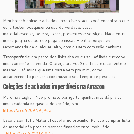
Meu brechó online e achados imperdíveis: aqui você encontra o que
eu já testei, pesquisei ou uso de verdade: casa,
material escolar, beleza, livros, presentes e serviços. Nada entra
nessa página só porque paga comissão – entra porque eu
recomendaria de qualquer jeito, com ou sem comissão nenhuma.
Transparência:
em parte dos links abaixo eu sou afiliada e recebo
uma comissão da venda. O preço pra você continua exatamente o
mesmo – só muda que uma parte vem pra mim, como
agradecimento por ter economizado seu tempo de pesquisa.
Coleções de achados imperdíveis na Amazon
Maromba Light | Não prometo barriga tanquinho, mas dá pra ter
uma academia na gaveta do armário, sim. |
https://a.co/d/09N9g96a
Escola sem falir: Material escolar no precinho. Porque comprar lista
de material não precisa parecer financiamento imobiliário.
|
https://a.co/d/021i1XDy