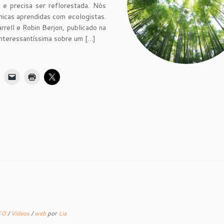
, e precisa ser reflorestada. Nós
nicas aprendidas com ecologistas.
rell e Robin Berjon, publicado na
interessantíssima sobre um […]
EO
/
Vídeos
/
web
por
Lia