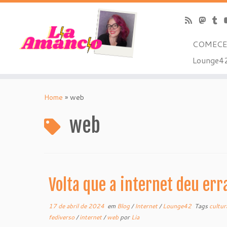
COMECE
Lounge42
Skip
to
Home
»
web
content
web
Volta que a internet deu err
17 de abril de 2024
em
Blog
/
Internet
/
Lounge42
Tags
cultu
fediverso
/
internet
/
web
por
Lia