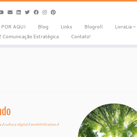
 POR AQUI
Blog
Links
Blogroll
LivraLia – 
 Comunicação Estratégica
Contato!
ado
ra
/
cultura digital
/
enshittification
/