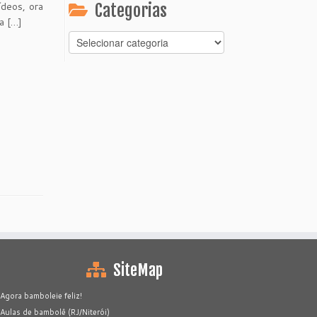
ídeos, ora
Categorias
a […]
Categorias
SiteMap
Agora bamboleie feliz!
Aulas de bambolê (RJ/Niterói)