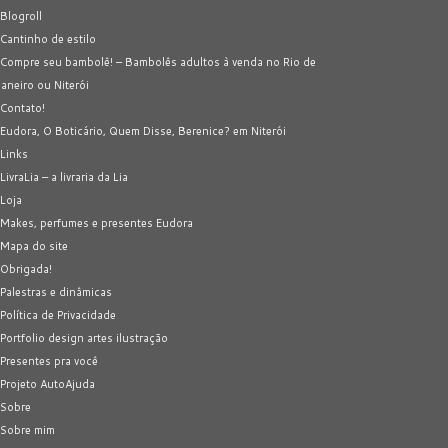
Blogroll
Cantinho de estilo
Compre seu bambolê! – Bambolês adultos à venda no Rio de
Janeiro ou Niterói
Contato!
Eudora, O Boticário, Quem Disse, Berenice? em Niterói
Links
LivraLia – a livraria da Lia
Loja
Makes, perfumes e presentes Eudora
Mapa do site
Obrigada!
Palestras e dinâmicas
Política de Privacidade
Portfolio design artes ilustração
Presentes pra você
Projeto AutoAjuda
Sobre
Sobre mim