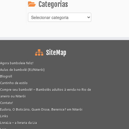
Categorias
Categorias
SiteMap
Agora bamboleie feliz!
Aulas de bambolê (RJ/Niterói)
Blogroll
Cantinho de estilo
Compre seu bambolê! – Bambolês adultos à venda no Rio de
Janeiro ou Niterói
Contato!
Eudora, O Boticário, Quem Disse, Berenice? em Niterói
Links
LivraLia – a livraria da Lia