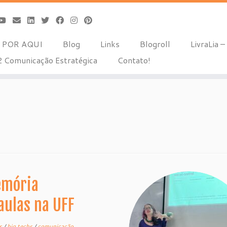
 POR AQUI
Blog
Links
Blogroll
LivraLia – 
 Comunicação Estratégica
Contato!
emória
aulas na UFF
is
/
big techs
/
comunicação