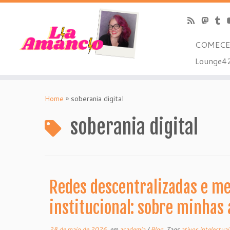
COMECE
Lounge42
Skip
to
Home
»
soberania digital
content
soberania digital
Redes descentralizadas e m
institucional: sobre minhas 
28 de maio de 2026
em
academia
/
Blog
Tags
ativos intelectua