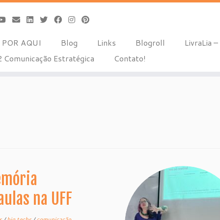
 POR AQUI
Blog
Links
Blogroll
LivraLia – 
 Comunicação Estratégica
Contato!
emória
aulas na UFF
is
/
big techs
/
comunicação