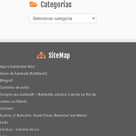
Categorias
Categorias
SiteMap
Agora bamboleie feliz!
Aulas de bambolê (RJ/Niterói)
Blogroll
Cantinho de estilo
Compre seu bambolê! – Bambolês adultos à venda no Rio de
Janeiro ou Niterói
Contato!
Eudora, O Boticário, Quem Disse, Berenice? em Niterói
Links
LivraLia – a livraria da Lia