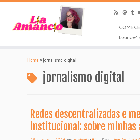
COMECE
Lounge42
Skip
to
Home
»
jornalismo digital
content
jornalismo digital
Redes descentralizadas e m
institucional: sobre minhas 
28 de maio de 2026
em
academia
/
Blog
Tags
ativos intelectua