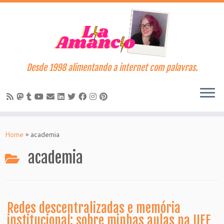
Desde 1998 alimentando a internet com palavras.
Skip
to
Home
»
academia
content
academia
Redes descentralizadas e memória
institucional: sobre minhas aulas na UFF