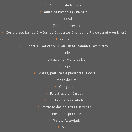
Agora bamboleie feliz!
Aulas de bambolê (RJ/Niterói)
Blogroll
Cantinho de estilo
Compre seu bambolê! – Bambolês adultos à venda no Rio de Janeiro ou Niterói
Contato!
Eudora, O Boticário, Quem Disse, Berenice? em Niterói
Links
LivraLia – a livraria da Lia
Loja
Makes, perfumes e presentes Eudora
Mapa do site
Obrigada!
Palestras e dinâmicas
Política de Privacidade
Portfolio design artes ilustração
Presentes pra você
Projeto AutoAjuda
Sobre