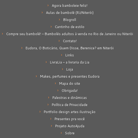
Agora bamboleie feliz!
Aulas de bambolê (RJ/Niterói)
Blogroll
Cantinho de estilo
Compre seu bambolê! – Bambolês adultos à venda no Rio de Janeiro ou Niterói
Contato!
Eudora, O Boticário, Quem Disse, Berenice? em Niterói
Links
LivraLia – a livraria da Lia
Loja
Makes, perfumes e presentes Eudora
Mapa do site
Obrigada!
Palestras e dinâmicas
Política de Privacidade
Portfolio design artes ilustração
Presentes pra você
Projeto AutoAjuda
Sobre