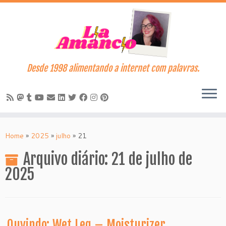
Desde 1998 alimentando a internet com palavras.
Skip
to
Home
»
2025
»
julho
»
21
content
Arquivo diário:
21 de julho de
2025
Ouvindo: Wet Leg – Moisturizer