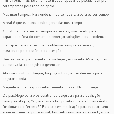
minha rotina mais leve. A maternidade, apesar de puxada, sempre
foi amparada pela rede de apoio.
Mas meu tempo… Para onde ia meu tempo? Era para eu ter tempo.
A real é que eu nunca soube gerenciar meu tempo.
O distúrbio de atenção sempre esteve ali, mascarado pela
capacidade fora do comum de enxergar soluções para problemas.
E a capacidade de resolver problemas sempre esteve ali,
mascarada pelo distúrbio de atenção.
Uma sensação permanente de inadequação durante 45 anos, mas
eu estava lá, conseguindo gerenciar.
Até que o outono chegou, bagunçou tudo, e não deu mais para
segurar a onda.
Naquele ano, eu explodi internamente. Travei. Não consegui.
Do psicólogo para o psiquiatra, do psiquiatra para a avaliação
neuropsicológica, “ah, era isso o tempo inteiro, era só meu cérebro
funcionando diferente?” Beleza, tem medicação para regular, tem
acompanhamento profissional, tem autoconsciência da condição de