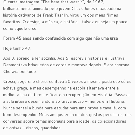
O curta-metragem “The bear that wasn’t”, de 1967,
brilhantemente animado pelo jovem Chuck Jones e baseado na
história cativante de Frank Tashlin, virou um dos meus filmes
favoritos. O design, a música, a história… talvez eu seja um pouco
como aquele urso.
Foram 45 anos sendo confundida com algo que não uma ursa
Hoje tenho 47.
Aos 3, aprendi a ler sozinha. Aos 5, escrevia histórias e ilustrava.
Desmontava brinquedos de corda e montava depois. E era chorona.
Chorava por tudo.
Cresci, segurei o choro, contava 30 vezes a mesma piada que só eu
achava graça, e meu desempenho na escola alternava entre a
melhor aluna da turma e ficar em recuperação em História. Passava
a aula inteira desenhando e só tirava notão – menos em História.
Nunca sentei a bunda para estudar para uma prova e tava lá, com
bom desempenho. Meus amigos eram os dos gostos peculiares, das
conversas sobre temas incomuns para a idade, os colecionadores
de
coisas
– discos, quadrinhos.