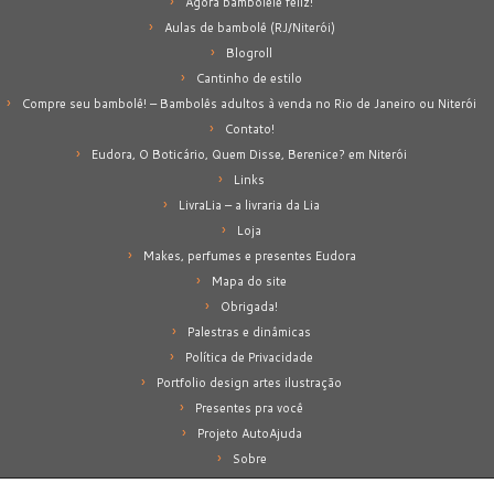
Agora bamboleie feliz!
Aulas de bambolê (RJ/Niterói)
Blogroll
Cantinho de estilo
Compre seu bambolê! – Bambolês adultos à venda no Rio de Janeiro ou Niterói
Contato!
Eudora, O Boticário, Quem Disse, Berenice? em Niterói
Links
LivraLia – a livraria da Lia
Loja
Makes, perfumes e presentes Eudora
Mapa do site
Obrigada!
Palestras e dinâmicas
Política de Privacidade
Portfolio design artes ilustração
Presentes pra você
Projeto AutoAjuda
Sobre
Sobre mim