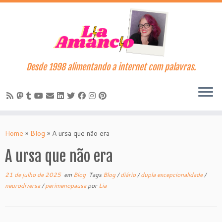
Desde 1998 alimentando a internet com palavras.
Skip
to
Home
»
Blog
»
A ursa que não era
content
A ursa que não era
21 de julho de 2025
em
Blog
Tags
Blog
/
diário
/
dupla excepcionalidade
/
neurodiversa
/
perimenopausa
por
Lia