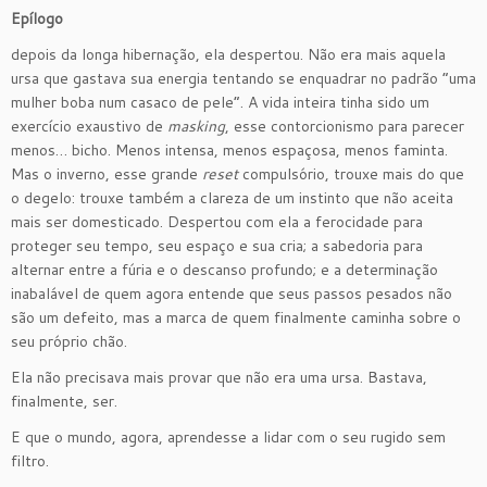
Epílogo
depois da longa hibernação, ela despertou. Não era mais aquela
ursa que gastava sua energia tentando se enquadrar no padrão “uma
mulher boba num casaco de pele”. A vida inteira tinha sido um
exercício exaustivo de
masking
, esse contorcionismo para parecer
menos… bicho. Menos intensa, menos espaçosa, menos faminta.
Mas o inverno, esse grande
reset
compulsório, trouxe mais do que
o degelo: trouxe também a clareza de um instinto que não aceita
mais ser domesticado. Despertou com ela a ferocidade para
proteger seu tempo, seu espaço e sua cria; a sabedoria para
alternar entre a fúria e o descanso profundo; e a determinação
inabalável de quem agora entende que seus passos pesados não
são um defeito, mas a marca de quem finalmente caminha sobre o
seu próprio chão.
Ela não precisava mais provar que não era uma ursa. Bastava,
finalmente, ser.
E que o mundo, agora, aprendesse a lidar com o seu rugido sem
filtro.