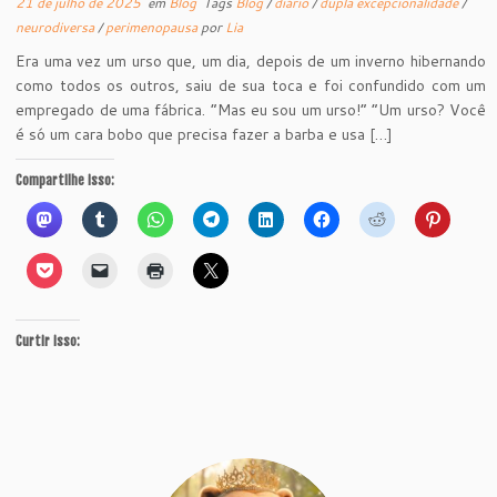
21 de julho de 2025
em
Blog
Tags
Blog
/
diário
/
dupla excepcionalidade
/
neurodiversa
/
perimenopausa
por
Lia
Era uma vez um urso que, um dia, depois de um inverno hibernando
como todos os outros, saiu de sua toca e foi confundido com um
empregado de uma fábrica. “Mas eu sou um urso!” “Um urso? Você
é só um cara bobo que precisa fazer a barba e usa […]
Compartilhe isso:
Curtir isso: