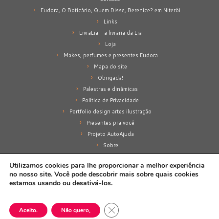
Eudora, O Boticário, Quem Disse, Berenice? em Niterói
Links
LivraLia – a livraria da Lia
Loja
Makes, perfumes e presentes Eudora
Mapa do site
Obrigada!
Palestras e dinâmicas
Política de Privacidade
Portfolio design artes ilustração
Presentes pra você
Projeto AutoAjuda
Sobre
Sobre mim
Utilizamos cookies para lhe proporcionar a melhor experiência
no nosso site. Você pode descobrir mais sobre quais cookies
estamos usando ou desativá-los.
·
© 2026
Lia Amancio
·
Proporcionado por
·
Close GDPR Cookie Banner
Aceito.
Não quero,
Designed with the
Customizr theme
·