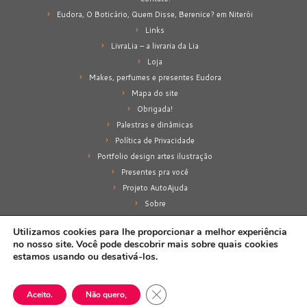
Eudora, O Boticário, Quem Disse, Berenice? em Niterói
Links
LivraLia – a livraria da Lia
Loja
Makes, perfumes e presentes Eudora
Mapa do site
Obrigada!
Palestras e dinâmicas
Política de Privacidade
Portfolio design artes ilustração
Presentes pra você
Projeto AutoAjuda
Sobre
Sobre mim
Utilizamos cookies para lhe proporcionar a melhor experiência
no nosso site. Você pode descobrir mais sobre quais cookies
estamos usando ou desativá-los.
·
© 2026
Lia Amancio
·
Proporcionado por
·
Close GDPR Cookie Banner
Aceito.
Não quero,
Designed with the
Customizr theme
·