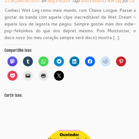
21 de julho de 2025
em
Blog
/
música
Tags
indie
/
música
/
Wet Leg
por
Lia
Conheci Wet Leg como meio mundo, com Chaise Longue. Passei a
gostar da banda com aquele clipe inacreditável de Wet Dream –
aquela luva de lagosta me pegou. Sempre gostei mais dos indie-
pop-felizinhos do que dos depret mesmo. Pois Moisturizer, o
disco novo (no meu coração sempre será disco) mostra […]
Compartilhe isso:
Curtir isso: