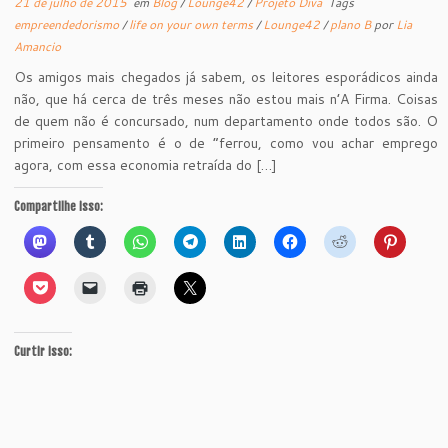
21 de julho de 2015
em
Blog
/
Lounge42
/
Projeto Diva
Tags
empreendedorismo
/
life on your own terms
/
Lounge42
/
plano B
por
Lia
Amancio
Os amigos mais chegados já sabem, os leitores esporádicos ainda
não, que há cerca de três meses não estou mais n’A Firma. Coisas
de quem não é concursado, num departamento onde todos são. O
primeiro pensamento é o de “ferrou, como vou achar emprego
agora, com essa economia retraída do […]
Compartilhe isso:
Curtir isso: