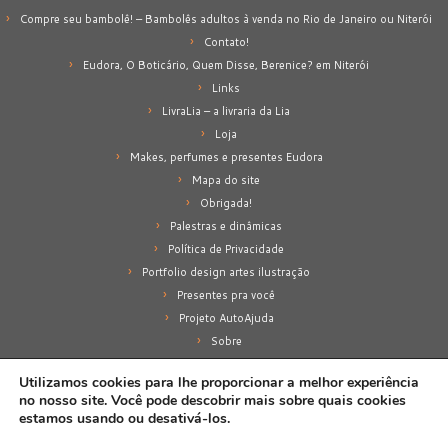
Compre seu bambolê! – Bambolês adultos à venda no Rio de Janeiro ou Niterói
Contato!
Eudora, O Boticário, Quem Disse, Berenice? em Niterói
Links
LivraLia – a livraria da Lia
Loja
Makes, perfumes e presentes Eudora
Mapa do site
Obrigada!
Palestras e dinâmicas
Política de Privacidade
Portfolio design artes ilustração
Presentes pra você
Projeto AutoAjuda
Sobre
Sobre mim
Utilizamos cookies para lhe proporcionar a melhor experiência
no nosso site. Você pode descobrir mais sobre quais cookies
estamos usando ou desativá-los.