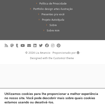
Política de Privacidade
Portfolio design artes ilustração
Presentes pra você
Projeto AutoAjuda
Sobre
Sobre mim
·
© 2026
Lia Amancio
·
Proporcionado por
·
Designed with the
Customizr theme
·
Utilizamos cookies para lhe proporcionar a melhor experiência
no nosso site. Você pode descobrir mais sobre quais cookies
estamos usando ou desativá-los.