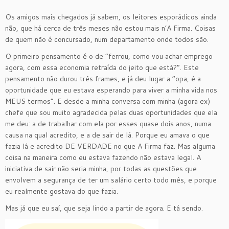
Os amigos mais chegados já sabem, os leitores esporádicos ainda
não, que há cerca de três meses não estou mais n’A Firma. Coisas
de quem não é concursado, num departamento onde todos são.
O primeiro pensamento é o de “ferrou, como vou achar emprego
agora, com essa economia retraída do jeito que está?”. Este
pensamento não durou três frames, e já deu lugar a “opa, é a
oportunidade que eu estava esperando para viver a minha vida nos
MEUS termos”. E desde a minha conversa com minha (agora ex)
chefe que sou muito agradecida pelas duas oportunidades que ela
me deu: a de trabalhar com ela por esses quase dois anos, numa
causa na qual acredito, e a de sair de lá. Porque eu amava o que
fazia lá e acredito DE VERDADE no que A Firma faz. Mas alguma
coisa na maneira como eu estava fazendo não estava legal. A
iniciativa de sair não seria minha, por todas as questões que
envolvem a segurança de ter um salário certo todo mês, e porque
eu realmente gostava do que fazia.
Mas já que eu saí, que seja lindo a partir de agora. E tá sendo.