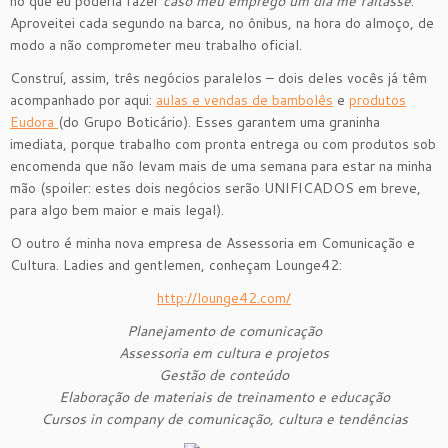
no que eu poderia fazer
caso meu emprego um dia me faltasse
.
Aproveitei cada segundo na barca, no ônibus, na hora do almoço, de
modo a não comprometer meu trabalho oficial.
Construí, assim, três negócios paralelos – dois deles vocês já têm
acompanhado por aqui:
aulas e vendas de bambolês
e
produtos
Eudora
(do Grupo Boticário). Esses garantem uma graninha
imediata, porque trabalho com pronta entrega ou com produtos sob
encomenda que não levam mais de uma semana para estar na minha
mão (spoiler: estes dois negócios serão UNIFICADOS em breve,
para algo bem maior e mais legal).
O outro é minha nova empresa de Assessoria em Comunicação e
Cultura. Ladies and gentlemen, conheçam Lounge42:
http://lounge42.com/
Planejamento de comunicação
Assessoria em cultura e projetos
Gestão de conteúdo
Elaboração de materiais de treinamento e educação
Cursos in company de comunicação, cultura e tendências