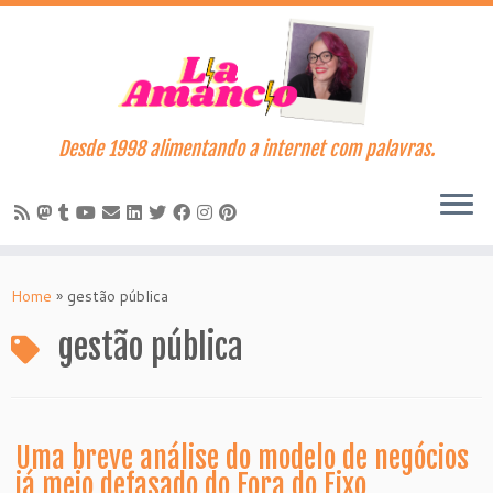
Desde 1998 alimentando a internet com palavras.
Skip
to
Home
»
gestão pública
content
gestão pública
Uma breve análise do modelo de negócios
já meio defasado do Fora do Eixo