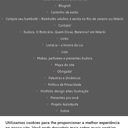
Blogroll
Cantinho de estilo
Compre seu bambolê! – Bambolês adultos à venda no Rio de Janeiro ou Niterói
Contato!
Eudora, O Boticário, Quem Disse, Berenice? em Niterói
Links
LivraLia – a livraria da Lia
Loja
Makes, perfumes e presentes Eudora
Mapa do site
Obrigada!
Palestras e dinâmicas
Política de Privacidade
Portfolio design artes ilustração
Presentes pra você
Projeto AutoAjuda
Sobre
Sobre mim
Utilizamos cookies para lhe proporcionar a melhor experiência
no nosso site. Você pode descobrir mais sobre quais cookies