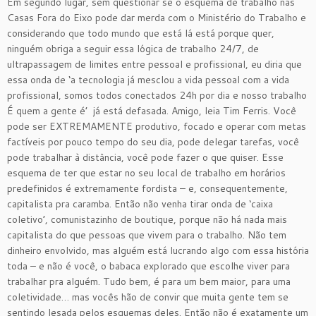
Em segundo lugar, sem questionar se o esquema de trabalho nas
Casas Fora do Eixo pode dar merda com o Ministério do Trabalho e
considerando que todo mundo que está lá está porque quer,
ninguém obriga a seguir essa lógica de trabalho 24/7, de
ultrapassagem de limites entre pessoal e profissional, eu diria que
essa onda de ‘a tecnologia já mesclou a vida pessoal com a vida
profissional, somos todos conectados 24h por dia e nosso trabalho
É quem a gente é’ já está defasada. Amigo, leia Tim Ferris. Você
pode ser EXTREMAMENTE produtivo, focado e operar com metas
factíveis por pouco tempo do seu dia, pode delegar tarefas, você
pode trabalhar à distância, você pode fazer o que quiser. Esse
esquema de ter que estar no seu local de trabalho em horários
predefinidos é extremamente fordista – e, consequentemente,
capitalista pra caramba. Então não venha tirar onda de ‘caixa
coletivo’, comunistazinho de boutique, porque não há nada mais
capitalista do que pessoas que vivem para o trabalho. Não tem
dinheiro envolvido, mas alguém está lucrando algo com essa história
toda – e não é você, o babaca explorado que escolhe viver para
trabalhar pra alguém. Tudo bem, é para um bem maior, para uma
coletividade… mas vocês hão de convir que muita gente tem se
sentindo lesada pelos esquemas deles. Então não é exatamente um