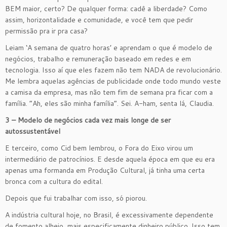
BEM maior, certo? De qualquer forma: cadê a liberdade? Como
assim, horizontalidade e comunidade, e você tem que pedir
permissão pra ir pra casa?
Leiam ‘A semana de quatro horas’ e aprendam o que é modelo de
negócios, trabalho e remuneração baseado em redes e em
tecnologia. Isso aí que eles fazem não tem NADA de revolucionário.
Me lembra aquelas agências de publicidade onde todo mundo veste
a camisa da empresa, mas não tem fim de semana pra ficar com a
família. “Ah, eles são minha família”. Sei. A-ham, senta lá, Claudia.
3 – Modelo de negócios cada vez mais longe de ser
autossustentável
E terceiro, como Cid bem lembrou, o Fora do Eixo virou um
intermediário de patrocínios. E desde aquela época em que eu era
apenas uma formanda em Produção Cultural, já tinha uma certa
bronca com a cultura do edital.
Depois que fui trabalhar com isso, só piorou.
A indústria cultural hoje, no Brasil, é excessivamente dependente
de fomento alheio, mais especificamente dinheiro público. Isso tem