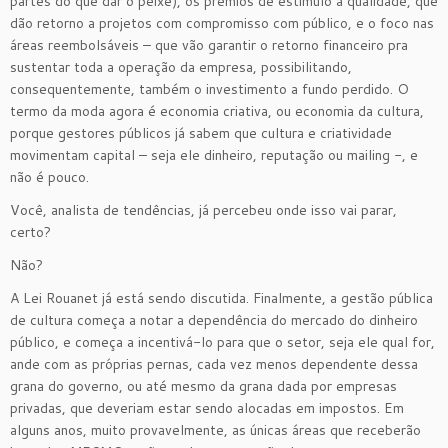
partes do que dar o peixe), os prêmios de estímulo à qualidade, que
dão retorno a projetos com compromisso com público, e o foco nas
áreas reembolsáveis – que vão garantir o retorno financeiro pra
sustentar toda a operação da empresa, possibilitando,
consequentemente, também o investimento a fundo perdido. O
termo da moda agora é economia criativa, ou economia da cultura,
porque gestores públicos já sabem que cultura e criatividade
movimentam capital – seja ele dinheiro, reputação ou mailing -, e
não é pouco.
Você, analista de tendências, já percebeu onde isso vai parar,
certo?
Não?
A Lei Rouanet já está sendo discutida. Finalmente, a gestão pública
de cultura começa a notar a dependência do mercado do dinheiro
público, e começa a incentivá-lo para que o setor, seja ele qual for,
ande com as próprias pernas, cada vez menos dependente dessa
grana do governo, ou até mesmo da grana dada por empresas
privadas, que deveriam estar sendo alocadas em impostos. Em
alguns anos, muito provavelmente, as únicas áreas que receberão