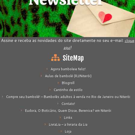
Assine e receba as novidades do site diretamente no seu e-mail:
clique
!
aqui
SiteMap
Agora bamboleie feliz!
Aulas de bambolê (RJ/Niterói)
Blogroll
Cantinho de estilo
Compre seu bambolê! – Bambolês adultos à venda no Rio de Janeiro ou Niterói
Contato!
Eudora, O Boticário, Quem Disse, Berenice? em Niterói
Links
LivraLia – a livraria da Lia
Loja