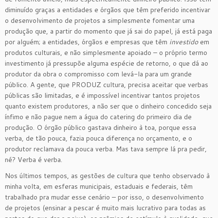
diminuído graças a entidades e órgãos que têm preferido incentivar
o desenvolvimento de projetos a simplesmente fomentar uma
produção que, a partir do momento que já sai do papel, já está paga
por alguém; a entidades, órgãos e empresas que têm
investido
em
produtos culturais, e não simplesmente apoiado – o próprio termo
investimento já pressupõe alguma espécie de retorno, o que dá ao
produtor da obra o compromisso com levá-la para um grande
público. A gente, que PRODUZ cultura, precisa aceitar que verbas
públicas são limitadas, e é impossível incentivar tantos projetos
quanto existem produtores, a não ser que o dinheiro concedido seja
ínfimo e não pague nem a água do catering do primeiro dia de
produção. O órgão público gastava dinheiro à toa, porque essa
verba, de tão pouca, fazia pouca diferença no orçamento, e o
produtor reclamava da pouca verba. Mas tava sempre lá pra pedir,
né? Verba é verba.
Nos últimos tempos, as gestões de cultura que tenho observado à
minha volta, em esferas municipais, estaduais e federais, têm
trabalhado pra mudar esse cenário – por isso, o desenvolvimento
de projetos (ensinar a pescar é muito mais lucrativo para todas as