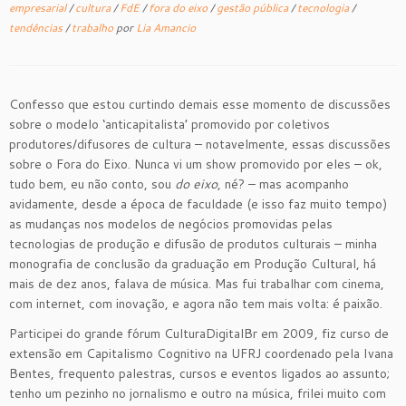
empresarial
/
cultura
/
FdE
/
fora do eixo
/
gestão pública
/
tecnologia
/
tendências
/
trabalho
por
Lia Amancio
Confesso que estou curtindo demais esse momento de discussões
sobre o modelo ‘anticapitalista’ promovido por coletivos
produtores/difusores de cultura – notavelmente, essas discussões
sobre o Fora do Eixo. Nunca vi um show promovido por eles – ok,
tudo bem, eu não conto, sou
do eixo
, né? – mas acompanho
avidamente, desde a época de faculdade (e isso faz muito tempo)
as mudanças nos modelos de negócios promovidas pelas
tecnologias de produção e difusão de produtos culturais – minha
monografia de conclusão da graduação em Produção Cultural, há
mais de dez anos, falava de música. Mas fui trabalhar com cinema,
com internet, com inovação, e agora não tem mais volta: é paixão.
Participei do grande fórum CulturaDigitalBr em 2009, fiz curso de
extensão em Capitalismo Cognitivo na UFRJ coordenado pela Ivana
Bentes, frequento palestras, cursos e eventos ligados ao assunto;
tenho um pezinho no jornalismo e outro na música, frilei muito com