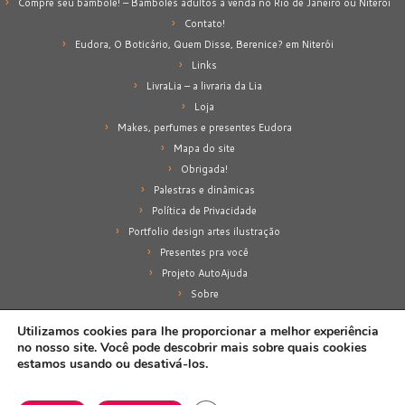
Compre seu bambolê! – Bambolês adultos à venda no Rio de Janeiro ou Niterói
Contato!
Eudora, O Boticário, Quem Disse, Berenice? em Niterói
Links
LivraLia – a livraria da Lia
Loja
Makes, perfumes e presentes Eudora
Mapa do site
Obrigada!
Palestras e dinâmicas
Política de Privacidade
Portfolio design artes ilustração
Presentes pra você
Projeto AutoAjuda
Sobre
Sobre mim
Utilizamos cookies para lhe proporcionar a melhor experiência
no nosso site. Você pode descobrir mais sobre quais cookies
estamos usando ou desativá-los.
·
© 2026
Lia Amancio
·
Proporcionado por
·