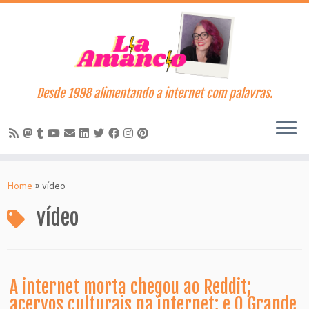
Desde 1998 alimentando a internet com palavras.
Skip
to
Home
»
vídeo
content
vídeo
A internet morta chegou ao Reddit;
acervos culturais na internet; e O Grande