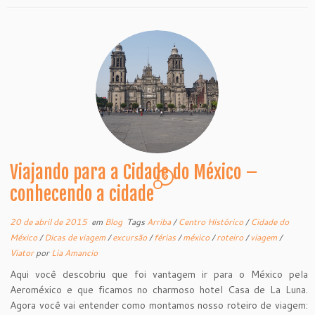
Viajando para a Cidade do México –
3
conhecendo a cidade
20 de abril de 2015
em
Blog
Tags
Arriba
/
Centro Histórico
/
Cidade do
México
/
Dicas de viagem
/
excursão
/
férias
/
méxico
/
roteiro
/
viagem
/
Viator
por
Lia Amancio
Aqui você descobriu que foi vantagem ir para o México pela
Aeroméxico e que ficamos no charmoso hotel Casa de La Luna.
Agora você vai entender como montamos nosso roteiro de viagem: