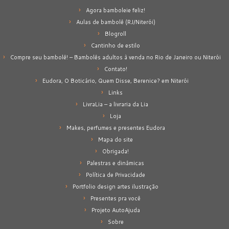
Agora bamboleie feliz!
Aulas de bambolê (RJ/Niterói)
Blogroll
Cantinho de estilo
Compre seu bambolê! – Bambolês adultos à venda no Rio de Janeiro ou Niterói
Contato!
Eudora, O Boticário, Quem Disse, Berenice? em Niterói
Links
LivraLia – a livraria da Lia
Loja
Makes, perfumes e presentes Eudora
Mapa do site
Obrigada!
Palestras e dinâmicas
Política de Privacidade
Portfolio design artes ilustração
Presentes pra você
Projeto AutoAjuda
Sobre