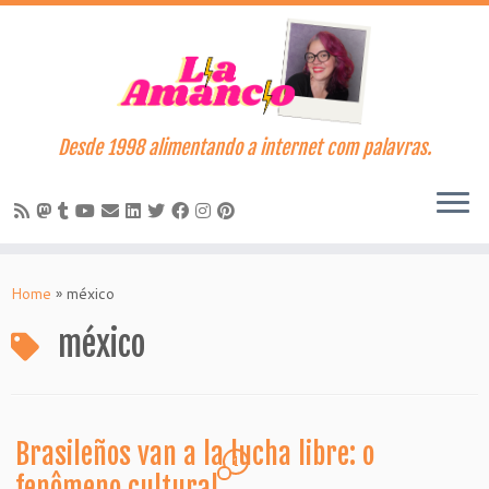
Desde 1998 alimentando a internet com palavras.
Skip
to
Home
»
méxico
content
méxico
Brasileños van a la lucha libre: o
1
fenômeno cultural