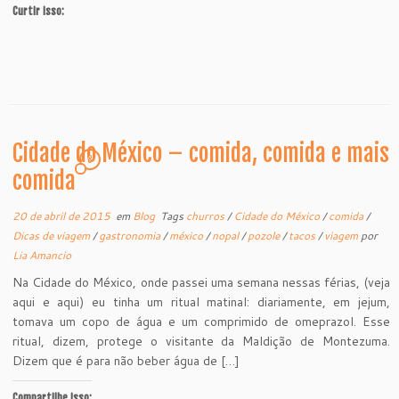
Curtir isso:
Cidade do México – comida, comida e mais
3
comida
20 de abril de 2015
em
Blog
Tags
churros
/
Cidade do México
/
comida
/
Dicas de viagem
/
gastronomia
/
méxico
/
nopal
/
pozole
/
tacos
/
viagem
por
Lia Amancio
Na Cidade do México, onde passei uma semana nessas férias, (veja
aqui e aqui) eu tinha um ritual matinal: diariamente, em jejum,
tomava um copo de água e um comprimido de omeprazol. Esse
ritual, dizem, protege o visitante da Maldição de Montezuma.
Dizem que é para não beber água de […]
Compartilhe isso: