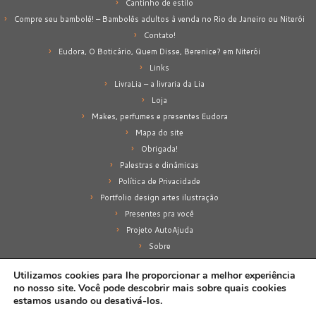
Cantinho de estilo
Compre seu bambolê! – Bambolês adultos à venda no Rio de Janeiro ou Niterói
Contato!
Eudora, O Boticário, Quem Disse, Berenice? em Niterói
Links
LivraLia – a livraria da Lia
Loja
Makes, perfumes e presentes Eudora
Mapa do site
Obrigada!
Palestras e dinâmicas
Política de Privacidade
Portfolio design artes ilustração
Presentes pra você
Projeto AutoAjuda
Sobre
Sobre mim
Utilizamos cookies para lhe proporcionar a melhor experiência
no nosso site. Você pode descobrir mais sobre quais cookies
estamos usando ou desativá-los.