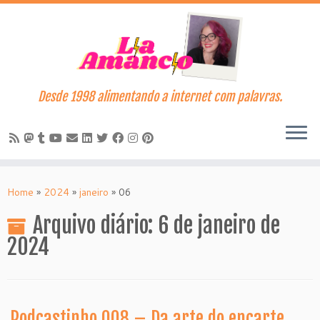
Desde 1998 alimentando a internet com palavras.
Skip
to
Home
»
2024
»
janeiro
»
06
content
Arquivo diário:
6 de janeiro de
2024
Podcastinho 008 – Da arte do encarte