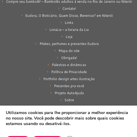
Compre seu bambolê! – Bambolês adultos à venda no Rio de Janeiro ou Niterói
Contato!
Eudora, O Boticário, Quem Disse, Berenice? em Niterói
Links
LivraLia – a livraria da Lia
Loja
Makes, perfumes e presentes Eudora
Mapa do site
Obrigada!
Palestras e dinâmicas
Política de Privacidade
Portfolio design artes ilustração
Presentes pra você
Projeto AutoAjuda
Sobre
Sobre mim
Utilizamos cookies para lhe proporcionar a melhor experiência
no nosso site. Você pode descobrir mais sobre quais cookies
estamos usando ou desativá-los.
·
© 2026
Lia Amancio
·
Proporcionado por
·